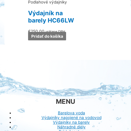
Podlahové výdajniky
Výdajník na
barely HC66LW
€
250.00
vrátane DPH
Pridať do košíka
MENU
Barelova voda
Výdajníky napojené na vodovod
Výdajníky na barely
Náhradné diely