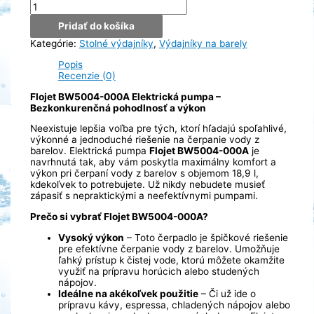
množstvo
Flojet
Pridať do košíka
BW5004-
000A
Kategórie:
Stolné výdajníky
,
Výdajníky na barely
Popis
Recenzie (0)
Flojet BW5004-000A Elektrická pumpa –
Bezkonkurenčná pohodlnosť a výkon
Neexistuje lepšia voľba pre tých, ktorí hľadajú spoľahlivé,
výkonné a jednoduché riešenie na čerpanie vody z
barelov. Elektrická pumpa
Flojet BW5004-000A
je
navrhnutá tak, aby vám poskytla maximálny komfort a
výkon pri čerpaní vody z barelov s objemom 18,9 l,
kdekoľvek to potrebujete. Už nikdy nebudete musieť
zápasiť s nepraktickými a neefektívnymi pumpami.
Prečo si vybrať Flojet BW5004-000A?
Vysoký výkon
– Toto čerpadlo je špičkové riešenie
pre efektívne čerpanie vody z barelov. Umožňuje
ľahký prístup k čistej vode, ktorú môžete okamžite
využiť na prípravu horúcich alebo studených
nápojov.
Ideálne na akékoľvek použitie
– Či už ide o
prípravu kávy, espressa, chladených nápojov alebo