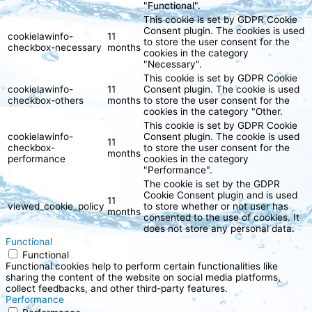
"Functional".
This cookie is set by GDPR Cookie
Consent plugin. The cookies is used
cookielawinfo-
11
to store the user consent for the
checkbox-necessary
months
cookies in the category
"Necessary".
This cookie is set by GDPR Cookie
cookielawinfo-
11
Consent plugin. The cookie is used
checkbox-others
months
to store the user consent for the
cookies in the category "Other.
This cookie is set by GDPR Cookie
cookielawinfo-
Consent plugin. The cookie is used
11
checkbox-
to store the user consent for the
months
performance
cookies in the category
"Performance".
The cookie is set by the GDPR
Cookie Consent plugin and is used
11
viewed_cookie_policy
to store whether or not user has
months
consented to the use of cookies. It
does not store any personal data.
Functional
Functional
Functional cookies help to perform certain functionalities like
sharing the content of the website on social media platforms,
collect feedbacks, and other third-party features.
Performance