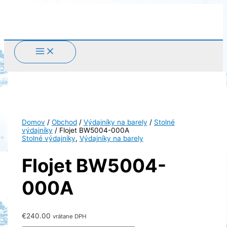
Preskočiť
na
obsah
Domov
/
Obchod
/
Výdajníky na barely
/
Stolné
výdajníky
/ Flojet BW5004-000A
Stolné výdajníky
,
Výdajníky na barely
Flojet BW5004-
000A
€
240.00
vrátane DPH