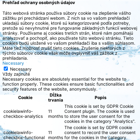
Prehľad ochrany osobných údajov
Táto webová stránka používa súbory cookie na zlepšenie vášho
zážitku pri prechádzaní webom. Z nich sa vo vašom prehliadači
ukladajú súbory cookie, ktoré sú kategorizované podľa potreby,
pretože sú nevyhnutné pre fungovanie základných funkcií webovej
stránky. Používame aj cookies tretích strán, ktoré nám pomáhajú
analyzovať a pochopiť, ako používate túto webovú stránku. Tieto
cookies budú uložené vo vašom prehliadači iba s vaším súhlasom.
Máte tiež možnosť zrušiť tieto cookies. Zrušenie niektorých z
týchto súborov cookie však môže ovplyvniť váš zážitok z
prehliadania.
Necessary
Necessary
Vždy zapnuté
Necessary cookies are absolutely essential for the website to
function properly. These cookies ensure basic functionalities and
security features of the website, anonymously.
Dĺžka
Cookie
Popis
trvania
This cookie is set by GDPR Cookie
cookielawinfo-
11
Consent plugin. The cookie is used
checkbox-analytics
months
to store the user consent for the
cookies in the category "Analytics".
The cookie is set by GDPR cookie
cookielawinfo-
11
consent to record the user consent
checkbox-functional
months
for the cookies in the category