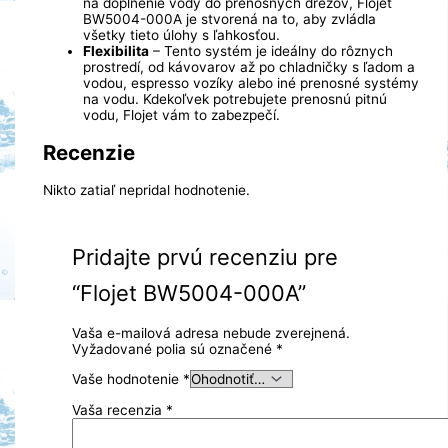
na doplnenie vody do prenosných drezov, Flojet
BW5004-000A je stvorená na to, aby zvládla
všetky tieto úlohy s ľahkosťou.
Flexibilita
– Tento systém je ideálny do rôznych
prostredí, od kávovarov až po chladničky s ľadom a
vodou, espresso vozíky alebo iné prenosné systémy
na vodu. Kdekoľvek potrebujete prenosnú pitnú
vodu, Flojet vám to zabezpečí.
Recenzie
Nikto zatiaľ nepridal hodnotenie.
Pridajte prvú recenziu pre
“Flojet BW5004-000A”
Vaša e-mailová adresa nebude zverejnená.
Vyžadované polia sú označené
*
Vaše hodnotenie
*
Vaša recenzia
*