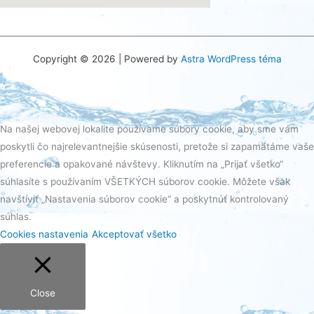
try this site
Copyright © 2026 | Powered by
Astra WordPress téma
Na našej webovej lokalite používame súbory cookie, aby sme vám
poskytli čo najrelevantnejšie skúsenosti, pretože si zapamätáme vaše
preferencie a opakované návštevy. Kliknutím na „Prijať všetko“
súhlasíte s používaním VŠETKÝCH súborov cookie. Môžete však
navštíviť „Nastavenia súborov cookie“ a poskytnúť kontrolovaný
súhlas.
Cookies nastavenia
Akceptovať všetko
Close