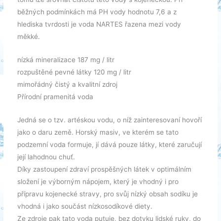
běžných podmínkách má PH vody hodnotu 7,6 a z
hlediska tvrdosti je voda NARTES řazena mezi vody
měkké.
nízká mineralizace 187 mg / litr
rozpuštěné pevné látky 120 mg / litr
mimořádný čistý a kvalitní zdroj
Přírodní pramenitá voda
Jedná se o tzv. artéskou vodu, o níž zainteresovaní hovoří
jako o daru země. Horský masiv, ve kterém se tato
podzemní voda formuje, jí dává pouze látky, které zaručují
její lahodnou chuť.
Díky zastoupení zdraví prospěšných látek v optimálním
složení je výborným nápojem, který je vhodný i pro
přípravu kojenecké stravy, pro svůj nízký obsah sodíku je
vhodná i jako součást nízkosodíkové diety.
Ze zdroje pak tato voda putuje, bez dotyku lidské ruky, do