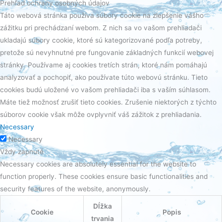
Prehľad ochrany osobných údajov
Táto webová stránka používa súbory cookie na zlepšenie vášho
zážitku pri prechádzaní webom. Z nich sa vo vašom prehliadači
ukladajú súbory cookie, ktoré sú kategorizované podľa potreby,
pretože sú nevyhnutné pre fungovanie základných funkcií webovej
stránky. Používame aj cookies tretích strán, ktoré nám pomáhajú
analyzovať a pochopiť, ako používate túto webovú stránku. Tieto
cookies budú uložené vo vašom prehliadači iba s vaším súhlasom.
Máte tiež možnosť zrušiť tieto cookies. Zrušenie niektorých z týchto
súborov cookie však môže ovplyvniť váš zážitok z prehliadania.
Necessary
Necessary
Vždy zapnuté
Necessary cookies are absolutely essential for the website to
function properly. These cookies ensure basic functionalities and
security features of the website, anonymously.
Dĺžka
Cookie
Popis
trvania