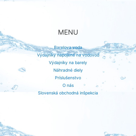
MENU
Barelova voda
Výdajníky napojené na vodovod
Výdajníky na barely
Náhradné diely
Príslušenstvo
O nás
Slovenská obchodná inšpekcia