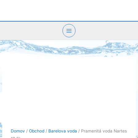
Preskočiť
na
obsah
Domov
/
Obchod
/
Barelova voda
/ Pramenitá voda Nartes