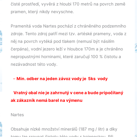
čisté prostředí, vyvěrá z hloubi 170 metrů na povrch země
pramen, který nikdy nevyschne.
Pramenitá voda Nartes pochází z chráněného podzemního
zdroje. Tento zdroj patří mezi tzv. artéské prameny, voda z
něj na povrch vytéká pod tlakem (nemusí být násilím
čerpána), vodní jezero leží v hloubce 170m a je chráněno
nepropustnými horninami, které zaručují 100 % čistotu a
nezávadnost této vody.
–
Min. odber na jeden závoz vody je 5ks vody
Vratný obal nie je zahrnutý v cene a bude pripočítaný
ak zákazník nemá barel na výmenu
Nartes
Obsahuje nízké množství minerálů (187 mg / litr) a díky
tomu lze srovnat čistotu této vody s kojeneckou. Při