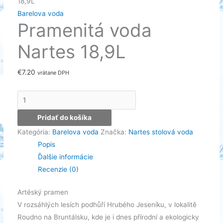
18,9L
Barelova voda
Pramenitá voda
Nartes 18,9L
€
7.20
vrátane DPH
množstvo
Pramenitá
Pridať do košíka
voda
Kategória:
Barelova voda
Značka:
Nartes stolová voda
Nartes
Popis
18,9L
Ďalšie informácie
Recenzie (0)
Artéský pramen
V rozsáhlých lesích podhůří Hrubého Jeseníku, v lokalitě
Roudno na Bruntálsku, kde je i dnes přírodní a ekologicky