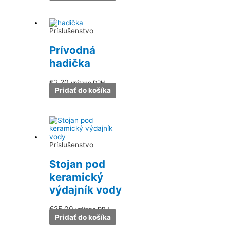
Príslušenstvo
Prívodná
hadička
€
2.20
vrátane DPH
Pridať do košíka
Príslušenstvo
Stojan pod
keramický
výdajník vody
€
25.00
vrátane DPH
Pridať do košíka