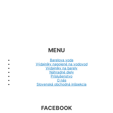
MENU
Barelova voda
Výdajníky napojené na vodovod
Výdajníky na barely
Náhradné diely
Príslušenstvo
O nás
Slovenská obchodná inšpekcia
FACEBOOK