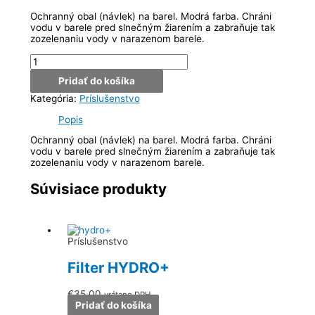
Ochranný obal (návlek) na barel. Modrá farba. Chráni
vodu v barele pred slnečným žiarením a zabraňuje tak
zozelenaniu vody v narazenom barele.
množstvo
Ochranný
Pridať do košíka
obal
na
Kategória:
Príslušenstvo
barel
Popis
Ochranný obal (návlek) na barel. Modrá farba. Chráni
vodu v barele pred slnečným žiarením a zabraňuje tak
zozelenaniu vody v narazenom barele.
Súvisiace produkty
Príslušenstvo
Filter HYDRO+
€
35.00
vrátane DPH
Pridať do košíka