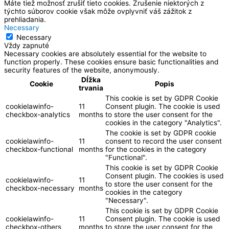
Máte tiež možnosť zrušiť tieto cookies. Zrušenie niektorých z
týchto súborov cookie však môže ovplyvniť váš zážitok z
prehliadania.
Necessary
Necessary
Vždy zapnuté
Necessary cookies are absolutely essential for the website to
function properly. These cookies ensure basic functionalities and
security features of the website, anonymously.
Dĺžka
Cookie
Popis
trvania
This cookie is set by GDPR Cookie
cookielawinfo-
11
Consent plugin. The cookie is used
checkbox-analytics
months
to store the user consent for the
cookies in the category "Analytics".
The cookie is set by GDPR cookie
cookielawinfo-
11
consent to record the user consent
checkbox-functional
months
for the cookies in the category
"Functional".
This cookie is set by GDPR Cookie
Consent plugin. The cookies is used
cookielawinfo-
11
to store the user consent for the
checkbox-necessary
months
cookies in the category
"Necessary".
This cookie is set by GDPR Cookie
cookielawinfo-
11
Consent plugin. The cookie is used
checkbox-others
months
to store the user consent for the